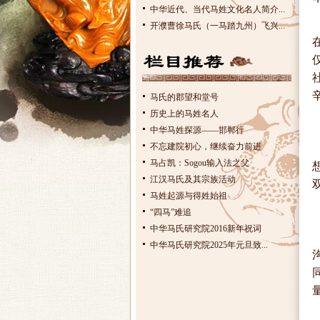
中华近代、当代马姓文化名人简介...
开濮曹徐马氏（一马踏九州）飞兴...
马氏的郡望和堂号
历史上的马姓名人
中华马姓探源——邯郸行
不忘建院初心，继续奋力前进
马占凯：Sogou输入法之父
江汉马氏及其宗族活动
马姓起源与得姓始祖
“四马”难追
中华马氏研究院2016新年祝词
中华马氏研究院2025年元旦致...