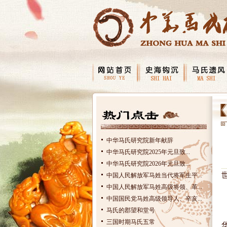
中华马氏研究院新年献辞
中华马氏研究院2025年元旦致...
中华马氏研究院2026年元旦致...
中国人民解放军马姓当代将军生平...
中国人民解放军马姓高级将领、革...
中国国民党马姓高级领导人、辛亥...
马氏的郡望和堂号
三国时期马氏五常