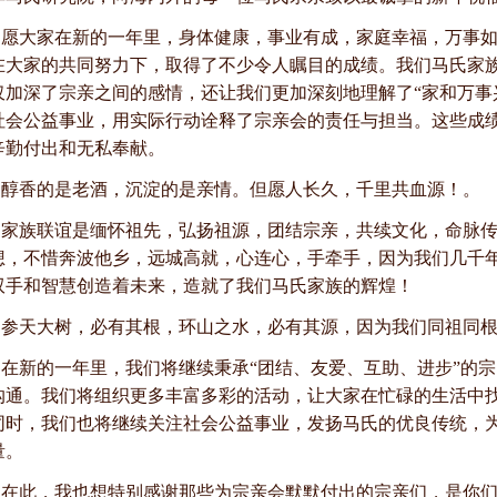
愿大家在新的一年里，身体健康，事业有成，家庭幸福，万事如
在大家的共同努力下，取得了不少令人瞩目的成绩。我们马氏家
仅加深了宗亲之间的感情，还让我们更加深刻地理解了“家和万事
社会公益事业，用实际行动诠释了宗亲会的责任与担当。这些成
辛勤付出和无私奉献。
醇香的是老酒，沉淀的是亲情。但愿人长久，千里共血源！。
家族联谊是缅怀祖先，弘扬祖源，团结宗亲，共续文化，命脉
想，不惜奔波他乡，远城高就，心连心，手牵手，因为我们几千
双手和智慧创造着未来，造就了我们马氏家族的辉煌！
参天大树，必有其根，环山之水，必有其源，因为我们同祖同
在新的一年里，我们将继续秉承“团结、友爱、互助、进步”的
沟通。我们将组织更多丰富多彩的活动，让大家在忙碌的生活中
同时，我们也将继续关注社会公益事业，发扬马氏的优良传统，
量。
在此，我也想特别感谢那些为宗亲会默默付出的宗亲们，是你