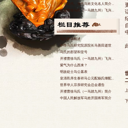
中华近代、当代马姓文化名人简介...
开濮曹徐马氏（一马踏九州）飞兴...
马氏家谱概述
中华马氏研究院原院长马善田逝世
马氏的郡望和堂号
开濮曹徐马氏（一马踏九州）飞兴...
紫气为什么西来？
明故处士马公墓表
皇清邑庠生泰祥马公元配杨氏继配...
世界华人宗亲研究会总会通告
开濮曹徐马氏（一马踏九州）简介
中国人民解放军马姓开国将军简介