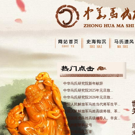
中华马氏研究院新年献辞
中华马氏研究院2025年元旦致...
中华马氏研究院2026年元旦致...
中国人民解放军马姓当代将军生平...
中国人民解放军马姓高级将领、革...
中国国民党马姓高级领导人、辛亥...
马氏的郡望和堂号
三国时期马氏五常