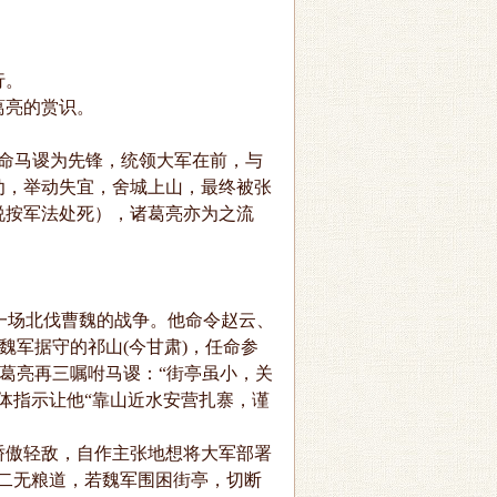
行。
亮的赏识。
命马谡为先锋，统领大军在前，与
劝，举动失宜，舍城上山，最终被张
说按军法处死），诸葛亮亦为之流
一场北伐曹魏的战争。他命令赵云、
魏军据守的祁山(今甘肃)，任命参
诸葛亮再三嘱咐马谡：“街亭虽小，关
体指示让他“靠山近水安营扎寨，谨
傲轻敌，自作主张地想将大军部署
二无粮道，若魏军围困街亭，切断