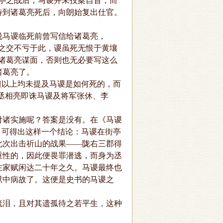
亭之战后，马谡并未投案自首，而
待到诸葛亮死后，向朗始复出仕官。
马谡临死前曾写信给诸葛亮，
之交不亏于此，谡虽死无恨于黄壤
诸葛亮谋面，否则也无必要写这么
诸葛亮了。
以上均未提及马谡是如何死的，而
“丞相亮即诛马谡及将军张休、李
诸实施呢？答案是没有。在《马谡
，可得出这样一个结论：马谡在街亭
此次出击祈山的战果——陇右三郡得
重性的，因此便畏罪潜逃，而身为丞
在家赋闲达二十年之久。马谡最终也
狱中病故了。这便是史书的马谡之
泪，且对其遗孤待之若平生，这种