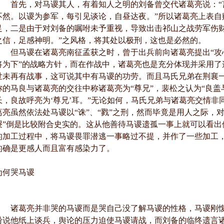
首先，对马谡其人，有着知人之明的刘备曾交代诸葛亮说：“言
不然。以谡为参军，每引见谈论，自昼达夜。”所以诸葛亮上表自
足，二是由于对刘备的嘱咐未予重视，导致出击祁山之战劳军伤财
之信，足感神明。”之风格，将其处以极刑，这也是必然的。
但马谡在诸葛亮南征孟获之时，曾于出兵前向诸葛亮提出“攻
将为下”的战略方针，而在作战中，诸葛亮也是充分体现并采用了
世未再有战事，这可说其中有马谡的功劳。而且马氏兄弟在荆襄一
称的马良与诸葛亮的交往中称诸葛亮为“尊兄”，裴松之认为“良
长，良故呼亮为‘尊兄’耳。”无论如何，马氏兄弟与诸葛亮交情
葛亮虽然依法处马谡以“诛”、“戮”之刑，然而毕竟是用人之际，
谡”倒是比较附合史实的。这从他善待马谡遗孤一事上就可以看出
的加工过程中，将马谡畏罪潜逃一事略过不提，并作了一些加工
的确是更感人而且富有感染力了。
为何哭马谡
诸葛亮并非哭的马谡而是哭自己没了解马谡的性格，马谡刚愎
纷说他纸上谈兵，舆论的压力迫使马谡请战，而刘备的临终遗言