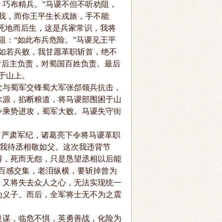
巧布精兵。”马谡不但不听劝阻，
我，而你王平生长戎旅，手不能
置死地而后生，这是兵家常识，我将
阻：“如此布兵危险。”马谡见王平
如若兵败，我甘愿革职斩首，绝不
对后主负责，对蜀国百姓负责。最后
于山上。
与蜀军交锋蜀大军张郃领兵抗击，
水源，掐断粮道，将马谡部围困于山
令乘势进攻，蜀军大败。马谡失守街
严肃军纪，诸葛亮下令将马谡革职
，我待丞相敬如父。这次我违背节
得，死而无怨，只是恳望丞相以后能
百感交集，老泪纵横，要斩掉曾为
，又将失去众人之心，无法实现统一
为义子。而后，全军将士无不为之震
谋，临危不惧，英勇善战，化险为