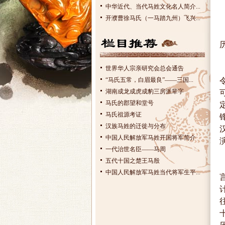
中华近代、当代马姓文化名人简介...
开濮曹徐马氏（一马踏九州）飞兴...
世界华人宗亲研究会总会通告
“马氏五常，白眉最良”——三国...
湖南成龙成虎成豹三房派辈字
马氏的郡望和堂号
马氏祖源考证
汉族马姓的迁徙与分布
中国人民解放军马姓开国将军简介
一代治世名臣——马周
五代十国之楚王马殷
中国人民解放军马姓当代将军生平...