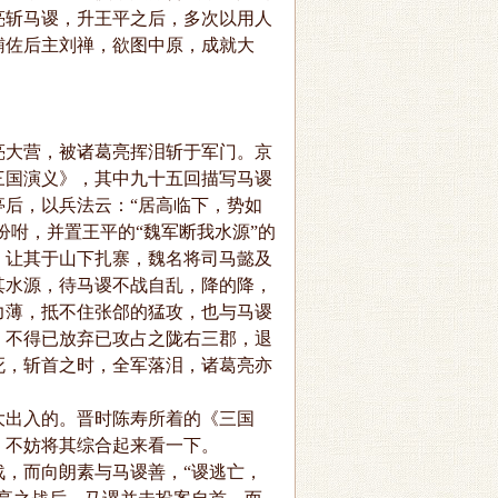
亮斩马谡，升王平之后，多次以用人
辅佐后主刘禅，欲图中原，成就大
大营，被诸葛亮挥泪斩于军门。京
三国演义》，其中九十五回描写马谡
后，以兵法云：“居高临下，势如
吩咐，并置王平的“魏军断我水源”的
，让其于山下扎寨，魏名将司马懿及
其水源，待马谡不战自乱，降的降，
力薄，抵不住张郃的猛攻，也与马谡
，不得已放弃已攻占之陇右三郡，退
死，斩首之时，全军落泪，诸葛亮亦
出入的。晋时陈寿所着的《三国
，不妨将其综合起来看一下。
，而向朗素与马谡善，“谡逃亡，