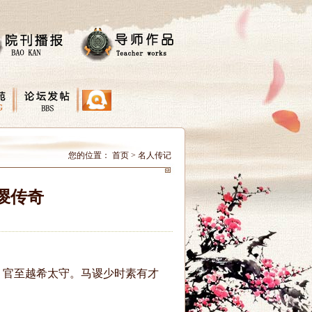
您的位置：
首页
>
名人传记
谡传奇
]，官至越希太守。马谡少时素有才