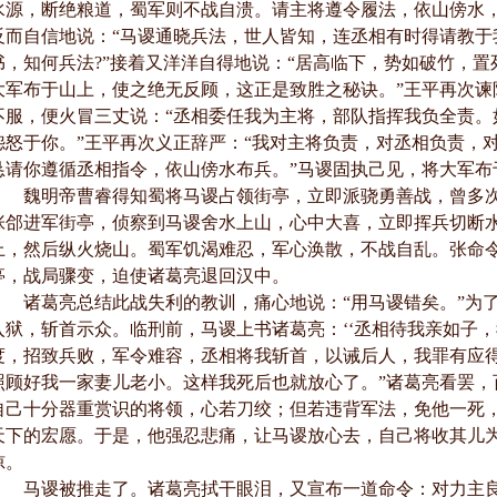
水源，断绝粮道，蜀军则不战自溃。请主将遵令履法，依山傍水，
反而自信地说：“马谡通晓兵法，世人皆知，连丞相有时得请教于
书，知何兵法?”接着又洋洋自得地说：“居高临下，势如破竹，
大军布于山上，使之绝无反顾，这正是致胜之秘诀。”王平再次谏
不服，便火冒三丈说：“丞相委任我为主将，部队指挥我负全责。
怨怒于你。”王平再次义正辞严：“我对主将负责，对丞相负责，
恳请你遵循丞相指令，依山傍水布兵。”马谡固执己见，将大军布
魏明帝曹睿得知蜀将马谡占领街亭，立即派骁勇善战，曾多次
张郃进军街亭，侦察到马谡舍水上山，心中大喜，立即挥兵切断
上，然后纵火烧山。蜀军饥渴难忍，军心涣散，不战自乱。张命
亭，战局骤变，迫使诸葛亮退回汉中。
诸葛亮总结此战失利的教训，痛心地说：“用马谡错矣。”为了
入狱，斩首示众。临刑前，马谡上书诸葛亮：‘‘丞相待我亲如子
度，招致兵败，军令难容，丞相将我斩首，以诫后人，我罪有应
照顾好我一家妻儿老小。这样我死后也就放心了。”诸葛亮看罢，
自己十分器重赏识的将领，心若刀绞；但若违背军法，免他一死
天下的宏愿。于是，他强忍悲痛，让马谡放心去，自己将收其儿
惊。
马谡被推走了。诸葛亮拭干眼泪，又宣布一道命令：对力主良