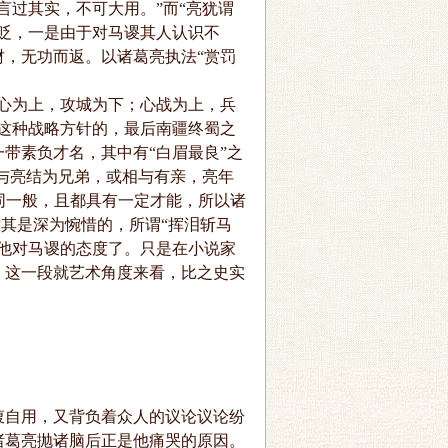
过其实，不可大用。”而“亮犹谓
贬，一是由于对马谡其人认识不
，无功而返。以诸葛亮执法“赏罚
心为上，攻城为下；心战为上，兵
这种战略方针的，最后南疆终蜀之
带素负才名，其中有“白眉最良”之
盖与亮结为兄弟，或相与有亲，亮年
非同一般，且都具有一定才能，所以诸
对其是深为惋惜的，所谓“挥泪斩马
他对马谡的态度了。只是在小说家
，这一段就艺术角度来看，比之史实
自用，又背负着众人的议论议论纷
诸葛亮抛诸脑后正是他痛哭的原因。