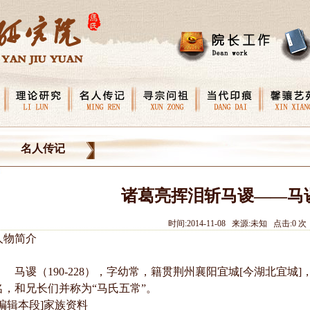
名人传记
诸葛亮挥泪斩马谡——马
时间:2014-11-08 来源:未知 点击:
0
次
人物简介
马谡（190-228），字幼常，籍贯荆州襄阳宜城[今湖北宜城
名，和兄长们并称为“马氏五常”。
[编辑本段]家族资料