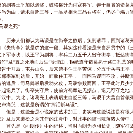
夷的副将王平加以褒奖，破格擢升为讨寇将军。善于自省的诸葛
不当为由，请求自贬三等，一品丞相为三品右将军，仍尽心竭力
业。
“马谡之死”
历来人们都认为马谡是在街亭之败后，负荆请罪，回到诸葛亮
剧《失街亭》就是讲的这一段。其实这种看法是来自罗贯中的《
立下军令状，以王平为副将，率兵二万五千人出守街亭，抵达街亭
破竹”及“置之死地而后生”等理由，拒绝遵守诸葛亮于路口扎营的
警告于耳后，屯兵山头，后来禁不住王平苦谏，分五千兵与王平
张郃率军到达后，开始一面敌住王平，一面围马谡而不攻，并断
逃的逃后，司马懿最后发动火攻，马谡惨败而回，王平此时兵少
一起退兵了。街亭失守后，使前方蜀军进无据点，退无可守之地
守汉中。为此，诸葛亮上表请后主自贬三等，马谡于大营自首领
失声痛哭，这就是所谓的“挥泪斩马谡”。
但是，这些全是小说家的艺术加工，史实与这些说法是有很大
志》及后来裴松之为其作的注释中，对此事的描写散落诸人传中
首先是《向朗传》中的记述，当时向朗为丞相长史，随军征战