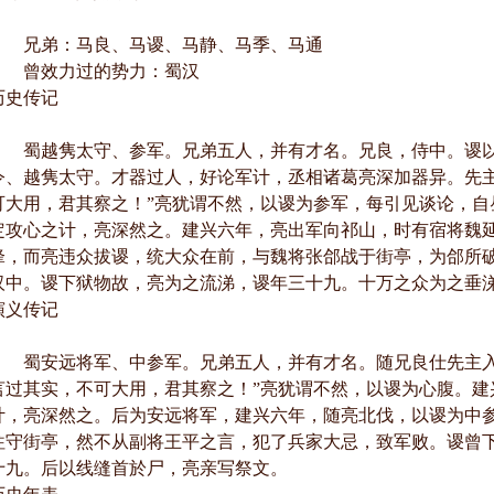
兄弟：马良、马谡、马静、马季、马通
曾效力过的势力：蜀汉
历史传记
蜀越隽太守、参军。兄弟五人，并有才名。兄良，侍中。谡以
令、越隽太守。才器过人，好论军计，丞相诸葛亮深加器异。先主
可大用，君其察之！”亮犹谓不然，以谡为参军，每引见谈论，自
定攻心之计，亮深然之。建兴六年，亮出军向祁山，时有宿将魏
锋，而亮违众拔谡，统大众在前，与魏将张郃战于街亭，为郃所
汉中。谡下狱物故，亮为之流涕，谡年三十九。十万之众为之垂
演义传记
蜀安远将军、中参军。兄弟五人，并有才名。随兄良仕先主入
言过其实，不可大用，君其察之！”亮犹谓不然，以谡为心腹。建
计，亮深然之。后为安远将军，建兴六年，随亮北伐，以谡为中
往守街亭，然不从副将王平之言，犯了兵家大忌，致军败。谡曾
十九。后以线缝首於尸，亮亲写祭文。