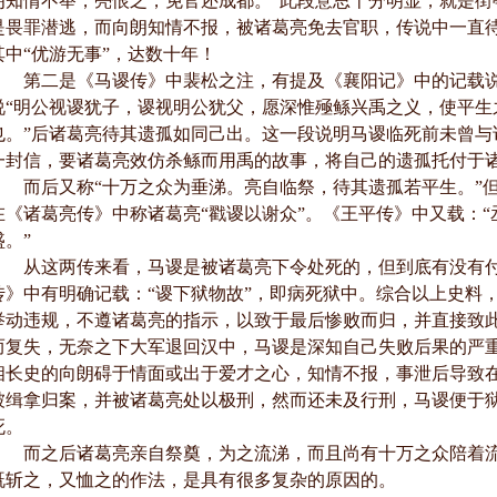
朗知情不举，亮恨之，免官还成都。”此段意思十分明显，就是街
是畏罪潜逃，而向朗知情不报，被诸葛亮免去官职，传说中一直
其中“优游无事”，达数十年！
第二是《马谡传》中裴松之注，有提及《襄阳记》中的记载说
说“明公视谡犹子，谡视明公犹父，愿深惟殛鲧兴禹之义，使平生
也。”后诸葛亮待其遗孤如同己出。这一段说明马谡临死前未曾与
一封信，要诸葛亮效仿杀鲧而用禹的故事，将自己的遗孤托付于
而后又称“十万之众为垂涕。亮自临祭，待其遗孤若平生。”但
在《诸葛亮传》中称诸葛亮“戳谡以谢众”。《王平传》中又载：
盛。”
从这两传来看，马谡是被诸葛亮下令处死的，但到底有没有付
传》中有明确记载：“谡下狱物故”，即病死狱中。综合以上史料
举动违规，不遵诸葛亮的指示，以致于最后惨败而归，并直接致
而复失，无奈之下大军退回汉中，马谡是深知自己失败后果的严
相长史的向朗碍于情面或出于爱才之心，知情不报，事泄后导致
被缉拿归案，并被诸葛亮处以极刑，然而还未及行刑，马谡便于
死。
而之后诸葛亮亲自祭奠，为之流涕，而且尚有十万之众陪着流
既斩之，又恤之的作法，是具有很多复杂的原因的。