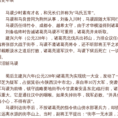
历史年表
马谡少时素有才名，和兄长们并称为“马氏五常”。
马谡和马良曾同为荆州从事，刘备入川时，马谡跟随大军同
马谡历任绵竹令、成都令、越希太守，由于才华横溢得到诸葛
刘备临终时告诫诸葛亮马谡不可重用，诸葛亮并未听取。
建兴六年（公元228年），诸葛亮北伐兵出祁山，力排众议任
魏将张郃大战于街亭，马谡不遵诸葛亮将令，还不听部将王平之
郃截断汲水之道后打败，诸葛亮退军汉中。马谡下狱后死亡（一
泪。
挥泪斩马谡
蜀后主建兴六年(公元228年)诸葛亮为实现统一大业，发动了
邓芝为疑军，占据箕谷(今陕西汉中市北)，亲自率10万大军，突袭
军马谡为前锋，镇守战略要地街亭(今甘肃秦安县东北)临行前，
系重大。它是通往汉中的咽喉。如果失掉街亭，我军必败。”并具
慎小心，不得有误”。
马谡到达街亭后，不按诸葛亮的指令依山傍水部署兵力，却骄
在远离水源的街亭山上。当时，副将王平提出：“街亭一无水源，