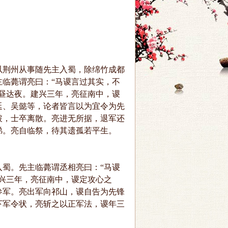
荆州从事随先主入蜀，除绵竹成都
临薨谓亮曰：“马谡言过其实，不
昼达夜。建兴三年，亮征南中，谡
延、吴懿等，论者皆言以为宜令为先
破，士卒离散。亮进无所据，退军还
涕。亮自临祭，待其遗孤若平生。
蜀。先主临薨谓丞相亮曰：“马谡
兴三年，亮征南中，谡定攻心之
参军。亮出军向祁山，谡自告为先锋
下军令状，亮斩之以正军法，谡年三